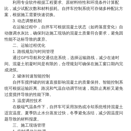
利用专业软件根据工程要求、原材料特性和环境条件计算配
比，减少试配次数和材料损耗。自拌车控制系统可存储多种配比方
案，根据施工需要快速切换。
3. 动态调整机制
在运输过程中，自拌车可根据混凝土状态（如坍落度变化）自
动微调水灰比，确保到达施工现场的混凝土质量符合要求，避免因
性能不达标导致的废弃。
二、运输过程优化
1. 路线规划与时间管理
通过GPS导航和交通信息系统，选择运输路线，减少在途时
间。混凝土初凝时间是有限的，合理规划可确保在施工窗口期内完
成浇筑。
2. 罐体转速智能控制
自拌车搅拌罐的转速直接影响混凝土的质量保持。智能控制系
统可根据运输距离、路况和气温自动调节转速，既防止离析又避免
过度搅拌导致的性能下降。
3. 温度调控技术
在极端气温条件下，自拌车可采用加热或冷却系统维持混凝土
适宜温度。夏季防止水分蒸发过快，冬季避免冻结，减少因温度问
题导致的材料报废。
三、施工现场管理