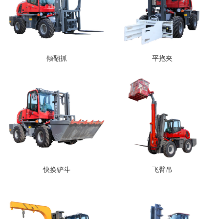
倾翻抓
平抱夹
快换铲斗
飞臂吊