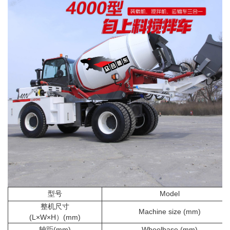
型号
Model
整机尺寸
Machine size (mm)
(L×W×H）(mm)
轴距(mm)
Wheelbase (mm)