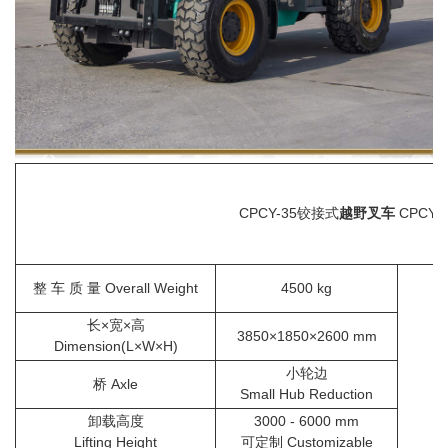
CPCY-35铰接式
越野叉车
CPCY-35 A
整 车 质 量 Overall Weight
4500 kg
长×宽×高
3850×1850×2600 mm
Dimension(L×W×H)
小轮边
桥 Axle
Small Hub Reduction
卸载高度
3000 - 6000 mm
Lifting Height
可定制 Customizable