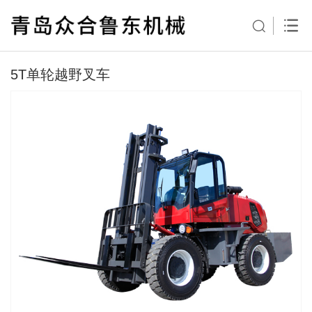
5T单轮越野叉车