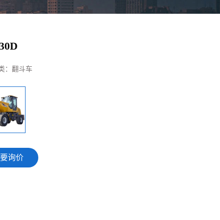
30D
类：
翻斗车
要询价