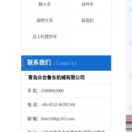
翻斗车
自拌车
越野叉车
装载机
自上料搅拌车
C
联系我们
Contact Us
青岛众合鲁东机械有限公司
手 机：15908903000
电 话：+86-0532-86391168
邮 箱：hbm1168@163.com