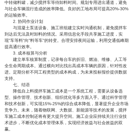
中转储料罐，减少搅拌车等待卸料时间。规划专用进出通道，避免
与社会车辆混行造成的效率降低。良好的工地布局可提高20%-30%
的运输效率。
2. 协同作业计划
与混凝土泵送设备、施工班组建立实时沟通机制，避免搅拌车
到达后无法及时卸料的情况。采用信息化手段共享施工进度，实
现"车等料"向"料等车"的转变。合理安排夜间运输，利用交通低峰期
提高通行效率。
3. 成本核算与分析
建立单车核算制度，记录每台车的折旧、燃油、维修、人工等
全生命周期成本。通过横向对比找出高成本车辆的原因，针对性改
进。定期分析不同工程类型的成本构成，为未来投标报价提供数据
支持。
七、结语
降低自上料搅拌车施工成本是一个系统工程，需要从设备选
型、操作管理、技术创新、组织优化等多方面入手。通过科学管理
和技术创新，可实现15%-25%的综合成本降低，显著提升企业市场
竞争力。未来，随着物联网、大数据、新能源等技术的发展，搅拌
车施工成本控制还将有更大提升空间。施工企业应持续关注行业技
术进步，不断优化成本管理体系，实现经济效益与社会效益的双
赢。