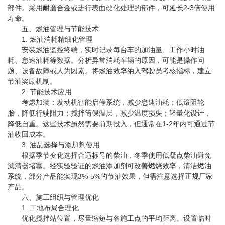
部件。采用耐磨合金或进行表面硬化处理的部件，可延长2-3倍使用
寿命。
五、燃油管理与节能技术
1. 燃油消耗精细化管理
安装燃油监控终端，实时记录每台车的加油量、工作小时油
耗、怠速油耗等数据。分析异常消耗车辆的原因，可能是操作问
题、设备故障或人为因素。将燃油效率纳入驾驶员考核指标，建立
节油奖励机制。
2. 节能技术应用
考虑加装：发动机智能启停系统，减少怠速油耗；低滚阻轮
胎，降低行驶阻力；搅拌筒保温层，减少温度损失；轻量化设计，
降低自重。这些技术虽然需要前期投入，但通常在1-2年内可通过节
油收回成本。
3. 油品选择与添加剂使用
根据季节变化选择合适标号的柴油，冬季使用低凝点柴油避免
滤清器堵塞。经实验验证的燃油添加剂可改善燃烧效率，清洁燃油
系统，部分产品能实现3%-5%的节油效果，但需注意选择正规厂家
产品。
六、施工组织与管理优化
1. 工地布局合理化
优化搅拌站位置，尽量缩短与各施工点的平均距离。设置临时