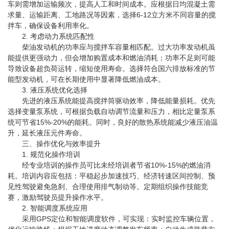
车则需增加运输频次，提高人工和时间成本。应根据日均混凝土需
求量、运输距离、工地路况等因素，选择6-12立方米不同容量的搅
拌车，确保设备利用率化。
2. 考虑动力系统匹配性
柴油发动机的功率应与搅拌车容量相匹配。过大功率发动机虽
能提供更强动力，但会增加购置成本和燃油消耗；功率不足则可能
导致设备超负荷运转，缩短使用寿命。选择符合国六排放标准的节
能型发动机，可在长期使用中显著降低燃油成本。
3. 液压系统优化选择
先进的液压系统能提高搅拌筒驱动效率，降低能量损耗。优先
选择变量泵系统，可根据负载自动调节流量和压力，相比定量泵系
统可节省15%-20%的能耗。同时，良好的散热系统能减少液压油温
升，延长液压元件寿命。
三、操作优化与效率提升
1. 规范化操作培训
经专业培训的操作员可比未经培训者节省10%-15%的燃油消
耗。培训内容应包括：平稳起步加速技巧、经济转速区间控制、预
见性驾驶避免急刹、合理使用排气制动等。定期组织操作技能竞
赛，激励驾驶员提升操作水平。
2. 智能调度系统应用
采用GPS定位和智能调度软件，可实现：实时监控车辆位置，