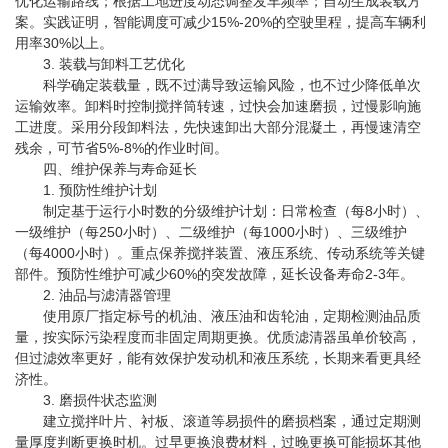
优化运输路线；根据工地进度动态调整发车频率；自动生成装载方
案。实践证明，智能调度可减少15%-20%的空驶里程，提高车辆利
用率30%以上。
3. 装载与卸料工艺优化
科学确定装载量，既不过满导致运输风险，也不过少降低单次
运输效率。卸料时控制搅拌筒转速，过快会加速磨损，过慢影响施
工进度。采用分段卸料法，先快速卸出大部分混凝土，再慢速清空
残余，可节省5%-8%的作业时间。
四、维护保养与寿命延长
1. 预防性维护计划
制定基于运行小时数的分级维护计划：日常检查（每8小时）、
一级维护（每250小时）、二级维护（每1000小时）、三级维护
（每4000小时）。重点保养搅拌装置、液压系统、传动系统等关键
部件。预防性维护可减少60%的突发故障，延长设备寿命2-3年。
2. 油品与滤清器管理
使用原厂指定标号的机油、液压油和齿轮油，定期检测油品质
量，按实际污染程度而非固定周期更换。优质滤清器虽单价较高，
但过滤效率更好，能有效保护发动机和液压系统，长期来看更具经
济性。
3. 磨损件状态监测
建立搅拌叶片、衬板、滚道等易损件的磨损档案，通过定期测
量厚度判断更换时机。过早更换浪费材料，过晚更换可能损坏其他