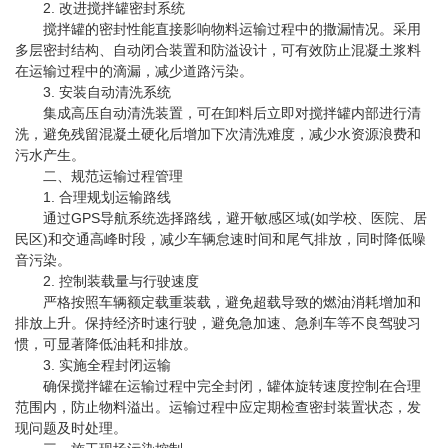
2. 改进搅拌罐密封系统
搅拌罐的密封性能直接影响物料运输过程中的撒漏情况。采用
多层密封结构、自动闭合装置和防溢设计，可有效防止混凝土浆料
在运输过程中的滴漏，减少道路污染。
3. 安装自动清洗系统
集成高压自动清洗装置，可在卸料后立即对搅拌罐内部进行清
洗，避免残留混凝土硬化后增加下次清洗难度，减少水资源浪费和
污水产生。
二、规范运输过程管理
1. 合理规划运输路线
通过GPS导航系统选择路线，避开敏感区域(如学校、医院、居
民区)和交通高峰时段，减少车辆怠速时间和尾气排放，同时降低噪
音污染。
2. 控制装载量与行驶速度
严格按照车辆额定载重装载，避免超载导致的燃油消耗增加和
排放上升。保持经济时速行驶，避免急加速、急刹车等不良驾驶习
惯，可显著降低油耗和排放。
3. 实施全程封闭运输
确保搅拌罐在运输过程中完全封闭，罐体旋转速度控制在合理
范围内，防止物料溢出。运输过程中应定期检查密封装置状态，发
现问题及时处理。