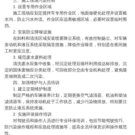
三、施工现场污染控制
1. 设置专用作业区域
施工现场应划定搅拌车专用作业区，地面做硬化处理并设置截
水沟，防止污水外流。作业区应远离敏感区域，必要时设置临时围
挡。
2. 安装防尘降噪设施
在卸料和清洗区域安装喷雾降尘系统，有效控制扬尘。对车辆
发动机和液压系统采取隔音措施，降低作业噪音，特别是在夜间施
工时更应注意。
3. 规范废水废料处理
清洗废水应集中收集，经沉淀处理后循环利用或达标排放。沉
淀的固体废物应分类处理，可回收部分交由专业机构处理，避免随
意倾倒造成二次污染。
四、加强维护与人员培训
1. 建立定期维护制度
制定严格的车辆保养计划，定期更换空气滤清器、机油和柴油
滤清器等，保持发动机处于工作状态，减少污染物排放。特别要注
意防止液压系统泄漏。
2. 实施环保操作培训
对驾驶员和操作人员进行专业环保培训，包括节能驾驶技巧、
防污染操作规程和应急处理措施等，提高全员环保意识和操作规范
性。