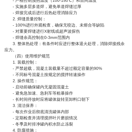
- 严格控制预热温度（100-150℃）和层间温度
- 实施多层多道焊，避免单道焊缝过厚
- 焊接完成后进行后热处理消除应力
2. 焊缝质量控制：
- 100%进行外观检查，确保无咬边、未熔合等缺陷
- 对重要焊缝进行X射线或超声波探伤
- 焊缝余高控制在0-3mm范围内
3. 整体热处理：有条件时应进行整体退火处理，消除焊接残余
应力。
（四）使用维护规范
1. 装载控制：
- 严禁超载，混凝土装载量不超过额定容量的90%
- 不同标号混凝土按规定的搅拌转速操作
2. 操作规范：
- 启动前确保罐内无凝固混凝土
- 避免急加速、急刹车等粗暴操作
- 长时间停放时应将罐体旋转至卸料口朝下
3. 清洁保养：
- 每次作业后彻底清洗罐体内部
- 定期检查并清理搅拌叶片磨损情况
- 冬季及时排净罐内积水防止冻裂
4. 防腐措施：