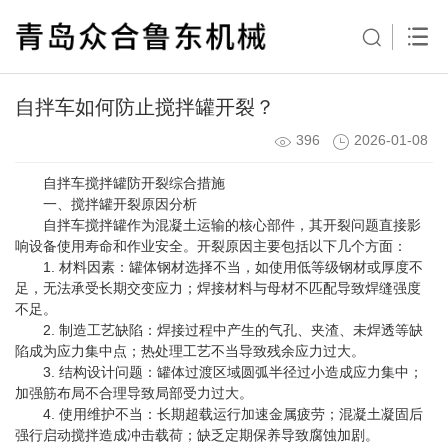
自拌车如何防止搅拌罐开裂？
396
2026-01-08
自拌车搅拌罐防开裂综合措施
一、搅拌罐开裂原因分析
自拌车搅拌罐作为混凝土运输的核心部件，其开裂问题直接影
响设备使用寿命和作业安全。开裂原因主要包括以下几个方面：
1. 材料因素：罐体钢材选择不当，如使用低等级钢材或厚度不
足，无法承受长期交变应力；焊接材料与母材不匹配导致焊缝强度
不足。
2. 制造工艺缺陷：焊接过程中产生的气孔、夹渣、未焊透等缺
陷成为应力集中点；热处理工艺不当导致残余应力过大。
3. 结构设计问题：罐体过渡区域圆弧半径过小造成应力集中；
加强筋布局不合理导致局部受力过大。
4. 使用维护不当：长期超载运行加速金属疲劳；混凝土凝固后
强行启动搅拌造成冲击载荷；缺乏定期保养导致腐蚀加剧。