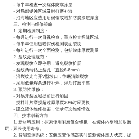
- 每半年检查一次罐体防腐涂层
- 对局部锈蚀区域及时打磨补漆
- 沿海地区应选用耐候钢或增加防腐涂层厚度
三、检测与维修策略
1. 定期检测制度：
- 每月进行一次目视检查，重点检查焊缝区域
- 每半年使用磁粉探伤检测表面裂纹
- 每年进行一次全面检测，包括罐体厚度测量
2. 裂纹处理规范：
- 发现裂纹立即停用，避免裂纹扩展
- 裂纹两端钻止裂孔（直径6-8mm）
- 沿裂纹走向开V型坡口，彻底清除裂纹
- 采用低氢焊条进行补焊，焊后打磨平整
3. 预防性维修：
- 对易开裂区域提前进行加固
- 搅拌叶片磨损超过原厚度30%时应更换
- 建立罐体维修档案，记录每次维修情况
四、技术创新方向
1. 新材料应用：探索使用耐磨复合钢板，在罐体内壁增加耐磨
层，延长使用寿命。
2. 智能监测系统：安装应变传感器实时监测罐体应力状态，提