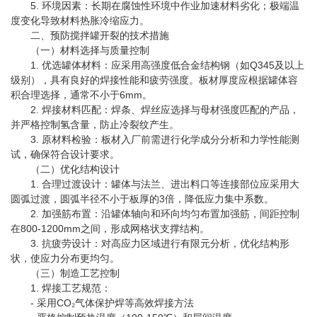
5. 环境因素：长期在腐蚀性环境中作业加速材料劣化；极端温
度变化导致材料热胀冷缩应力。
二、预防搅拌罐开裂的技术措施
（一）材料选择与质量控制
1. 优选罐体材料：应采用高强度低合金结构钢（如Q345及以上
级别），具有良好的焊接性能和疲劳强度。板材厚度应根据罐体容
积合理选择，通常不小于6mm。
2. 焊接材料匹配：焊条、焊丝应选择与母材强度匹配的产品，
并严格控制氢含量，防止冷裂纹产生。
3. 原材料检验：板材入厂前需进行化学成分分析和力学性能测
试，确保符合设计要求。
（二）优化结构设计
1. 合理过渡设计：罐体与法兰、进出料口等连接部位应采用大
圆弧过渡，圆弧半径不小于板厚的3倍，降低应力集中系数。
2. 加强筋布置：沿罐体轴向和环向均匀布置加强筋，间距控制
在800-1200mm之间，形成网格状支撑结构。
3. 抗疲劳设计：对高应力区域进行有限元分析，优化结构形
状，使应力分布更均匀。
（三）制造工艺控制
1. 焊接工艺规范：
- 采用CO₂气体保护焊等高效焊接方法