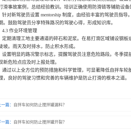
打滑事故案例，总结经验教训。培训正确使用防滑链等辅助设备
对新驾驶员设置 mentorship 制度，由经验丰富的驾驶员
期。鼓励驾驶员分享特殊路况的驾驶心得，形成知识库。
.3 作业环境管理
期清理工地主要通道的碎石和泥浆。在易打滑区域铺设钢板或
陡坡。雨天及时排水，防止积水形成。
置明显的路况警示标志，提醒驾驶员注意危险路段。冬季提前
现新危险点应及时上报处理。
过以上全方位的预防措施和科学管理，可显著降低自拌车轮胎
理，良好的驾驶习惯和完善的车辆维护是防止打滑的根本之道。
上一篇：
自拌车如何防止搅拌罐漏料？
下一篇：
自拌车如何防止搅拌罐开裂？