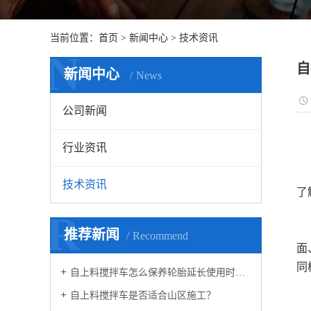
当前位置：
首页
>
新闻中心
>
技术资讯
N
自
新闻中心
News
公司新闻
自
行业资讯
一
自
技术资讯
了
1
R
湿
推荐新闻
Recommend
面
同
自上料搅拌车怎么保养轮胎延长使用时间？
1
自上料搅拌车是否适合山区施工？
轮