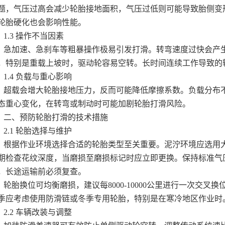
题，气压过高会减少轮胎接地面积，气压过低则可能导致胎侧变
轮胎硬化也会影响性能。
.3 操作不当因素
加速、急刹车等粗暴操作极易引发打滑。转弯速度过快会产生
，特别是重载上坡时，驱动轮容易空转。长时间连续工作导致的
.4 负载与重心影响
载会增大轮胎接地压力，反而可能降低摩擦系数。负载分布不
态重心变化，在转弯或制动时可能加剧轮胎打滑风险。
、预防轮胎打滑的技术措施
.1 轮胎选择与维护
据作业环境选择合适的轮胎类型至关重要。泥泞环境应选用大
期检查花纹深度，当磨损至磨损标记时应立即更换。保持标准气
，长途运输前必须复查。
胎换位可均衡磨损，建议每8000-10000公里进行一次交叉
季应考虑使用防滑链或冬季专用轮胎，特别是在寒冷地区作业时
.2 车辆改装与调整