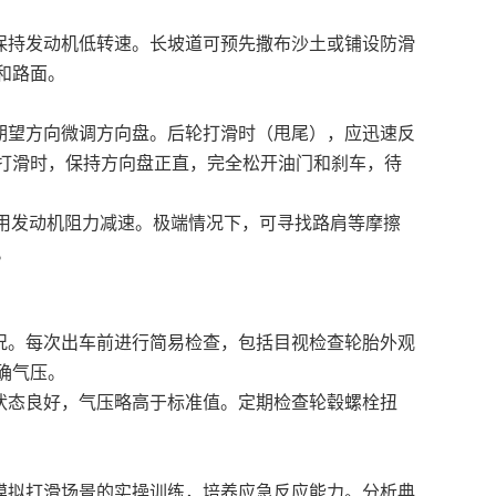
持发动机低转速。长坡道可预先撒布沙土或铺设防滑
和路面。
望方向微调方向盘。后轮打滑时（甩尾），应迅速反
打滑时，保持方向盘正直，完全松开油门和刹车，待
用发动机阻力减速。极端情况下，可寻找路肩等摩擦
。
。每次出车前进行简易检查，包括目视检查轮胎外观
确气压。
态良好，气压略高于标准值。定期检查轮毂螺栓扭
拟打滑场景的实操训练，培养应急反应能力。分析典