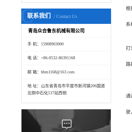
加
C
根
联系我们
Contact Us
对
系
青岛众合鲁东机械有限公司
2
严
手 机：15908903000
打
合
电 话：+86-0532-86391168
路
三
邮 箱：hbm1168@163.com
3
地 址：山东省青岛市平度市新河镇206国道
起
北侧中石化537站西侧
通
下
驶
3
泥