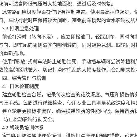
驶前可适当降低气压增大接地面积，通过后及时恢复。
雪路面应极度轻柔操作所有控制装置。使用最高挡位起步，保
料。车队行驶时应保持较大间距，避免前车扬起的雪水影响视线
.3 打滑应急处理
轮打滑时（转向不足），应立即松油门，轻踩刹车，同时向期
方向，即车尾向哪侧滑就向哪侧转向，同时避免急刹。四轮同时
胎重新抓地。
用"踩-放"式刹车法防止轮胎锁死。手动挡车辆可尝试降挡利
数较高的区域驶入。切记打滑时慌乱的大幅度操作只会加剧失控
、综合管理与培训
.1 日常检查制度
立轮胎检查台账，记录每次检查的花纹深度、气压和损伤情况
气压手感。每周进行详细检查，使用专业工具测量花纹深度和精
立轮胎更换标准流程，确保换装轮胎的性能匹配。保持备胎状
，防止松动影响行驶安全。
.2 驾驶员培训体系
期组织防滑驾驶理论培训，讲解打滑原理和预防措施。设置模