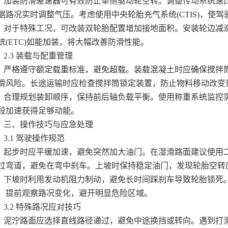
装防滑差速器可有效防止单侧驱动轮空转。调整传动系统速比
据路况实时调整气压。考虑使用中央轮胎充气系统(CTIS)，使
于特殊工况，可改装双轮胎配置增加接地面积。安装轮边减速
统(ETC)如能加装，将大幅改善防滑性能。
.3 装载与配重管理
格遵守额定载重标准，避免超载。装载混凝土时应确保搅拌筒
滑风险。长途运输时应检查搅拌筒锁定装置，防止物料移动改变
理规划装卸顺序，保持前后轴负载平衡。使用称重系统监控实
段加速获得足够动能。
、操作技巧与应急处理
.1 驾驶操作规范
步时应平缓加速，避免突然加大油门。在湿滑路面建议使用二
过弯道，避免在弯中刹车。上坡时保持稳定油门，发现轮胎空转
坡时利用发动机阻力制动，避免长时间踩刹车导致轮胎锁死。
，提前观察路况变化，避开明显危险区域。
.2 特殊路况应对技巧
泞路面应选择直线路径通过，避免中途换挡或转向。遇到打滑