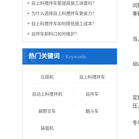
自上料搅拌车能提高施工进度吗？
问
为什么选择自上料搅拌车更省力？
季
1
自上料搅拌车如何降低施工成本？
急
自拌车卸料口如何维护？
当
K
1
热门关键词
超
Keywords
动
二
压路机
自上料搅拌车
2
根
自动上料搅拌机
自拌车
定
压
越野叉车
翻斗车
轮
冬
装载机
2