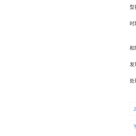
型
针
时
4
定
和
设
发
通
处