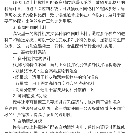
现代自动上料搅拌机配备高精度称重传感器，能够实现物料的
精确计量。通过PLC控制系统，可以预设不同物料的配比参数，确
保每次搅拌的物料比例一致，误差通常控制在±1%以内，这对于需
要严格配方比例的生产工艺尤为重要。
3. 多物料同时上料
高级型号的搅拌机支持多种物料同时上料，通过多个独立的进
料口和输送系统，可以一次性完成多种原料的投放，显著提高生产
效率。这一功能在混凝土、饲料、食品配料等行业特别实用。
二、高效搅拌系统
1. 多种搅拌结构设计
根据物料特性不同，自动上料搅拌机提供多种搅拌结构选择：
- 双轴桨叶式：适合高粘度物料混合
- 螺带式：适用于粉状和颗粒状物料的均匀混合
- 行星式：用于需要高均匀度混合的特殊物料
- 高速分散式：适用于需要剪切和分散的工艺
2. 可调速搅拌功能
搅拌速度可根据工艺要求进行无级调节，低速用于温和混合，
高速用于快速分散或剪切。这一功能使同一台设备能够适应不同阶
段的生产需求，提高了设备的通用性。
3. 自动清洗系统
许多自动上料搅拌机配备自动清洗功能，通过内置喷淋系统或