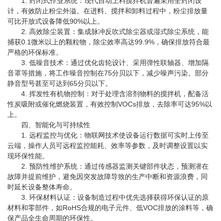
1. 封闭式作业系统：现代自动上料搅拌机普遍采用全封闭设
计，有效防止粉尘外溢。在进料、搅拌和卸料过程中，粉尘排放量
可比开放式设备降低90%以上。
2. 高效除尘装置：集成脉冲反吹式除尘器或湿式除尘系统，能
捕获0.1微米以上的颗粒物，除尘效率高达99.9%，确保排放符合最
严格的环保标准。
3. 低噪音技术：通过优化齿轮设计、采用弹性联轴器、增加隔
音罩等措施，将工作噪音控制在75分贝以下，减少噪声污染。部分
静音型号甚至可达到65分贝以下。
4. 挥发性有机物控制：对于处理含溶剂物料的搅拌机，配备活
性炭吸附或催化燃烧装置，有效控制VOCs排放，去除率可达95%以
上。
四、智能化与可持续性
1. 远程监控与优化：物联网技术使设备运行数据可实时上传至
云端，操作人员可远程监控能耗、效率等参数，及时调整设置以实
现环保性能。
2. 预防性维护系统：通过传感器监测关键部件状态，预测潜在
故障并提前维护，避免因突发故障导致的生产中断和资源浪费，同
时延长设备整体寿命。
3. 环保材料认证：设备制造过程中优先选择获得环保认证的原
材料和零部件，如RoHS合规的电子元件、低VOC排放的涂料等，确
保产品全生命周期的环保性。