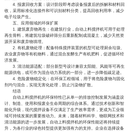
4. 报废回收方案：设计阶段即考虑设备报废后的拆解和材料回
收，采用标准化连接件和可识别材料分类，提高回收利用率，减少
电子垃圾产生。
五、应用领域的环保扩展
1. 建筑废弃物再生：在建筑行业，自动上料搅拌机可用于处理
再生骨料，将建筑垃圾破碎筛分后重新配制成混凝土，减少天然资
源开采和废弃物填埋。
2. 有机废物处理：配备特殊搅拌装置的机型可处理厨余垃圾、
农业废弃物等有机物料，通过混合发酵生产有机肥料，促进循环经
济发展。
3. 清洁能源适配：部分新型号设计兼容太阳能、风能等可再生
能源供电，或可作为混合动力系统的一部分，进一步降低碳足迹。
4. 危险废物稳定化：在环保工程领域，用于将危险废物与固化
剂均匀混合，实现无害化处理，防止污染物扩散。
结语
自动上料搅拌机的环保特性已从单一的排放控制发展为涵盖设
计、制造、使用和报废全生命周期的综合体系。通过技术创新和智
能化升级，现代搅拌设备不仅满足了生产效率需求，更成为工业领
域可持续发展的重要推动力。未来，随着材料科学、物联网技术和
清洁能源的进一步发展，自动上料搅拌机的环保性能还将持续提
升，为各行业的绿色转型提供更加强有力的支持。企业在选择设备