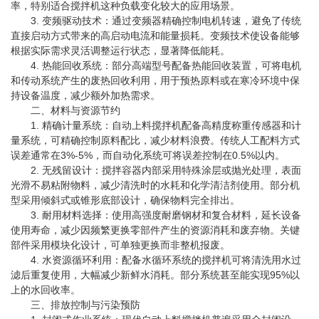
率，特别适合搅拌机这种负载变化较大的应用场景。
3. 变频驱动技术：通过变频器精确控制电机转速，避免了传统
直接启动方式带来的高启动电流和能量损耗。变频技术使设备能够
根据实际需求灵活调整运行状态，显著降低能耗。
4. 热能回收系统：部分高端型号配备热能回收装置，可将电机
和传动系统产生的废热回收利用，用于预热原料或在寒冷环境中保
持设备温度，减少额外加热需求。
二、材料与资源节约
1. 精确计量系统：自动上料搅拌机配备高精度称重传感器和计
量系统，可精确控制原料配比，减少材料浪费。传统人工配料方式
误差通常在3%-5%，而自动化系统可将误差控制在0.5%以内。
2. 无残留设计：搅拌容器内部采用特殊涂层或抛光处理，表面
光滑不易粘附物料，减少清洗时的水耗和化学清洁剂使用。部分机
型采用倾斜式或锥形底部设计，确保物料完全排出。
3. 耐用材料选择：使用高强度耐磨钢材和复合材料，延长设备
使用寿命，减少因频繁更换零部件产生的资源消耗和废弃物。关键
部件采用模块化设计，可单独更换而非整机报废。
4. 水资源循环利用：配备水循环系统的搅拌机可将清洗用水过
滤后重复使用，大幅减少新鲜水消耗。部分系统甚至能实现95%以
上的水回收率。
三、排放控制与污染预防